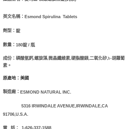
英文名稱：
Esmond Spirulina Tablets
劑型：
錠
數量：
180錠 / 瓶
成份：
磷酸氫鈣,螺旋藻,微晶纖維素,硬脂酸鎂,二氧化矽,
胡蘿蔔
b
-
素。
原產地：美國
製造廠：
ESMOND NATURAL INC.
5316 IRWINDALE AVENUE,IRWINDALE,CA
91706,U.S.A.
電
話：
1-626-337-1588