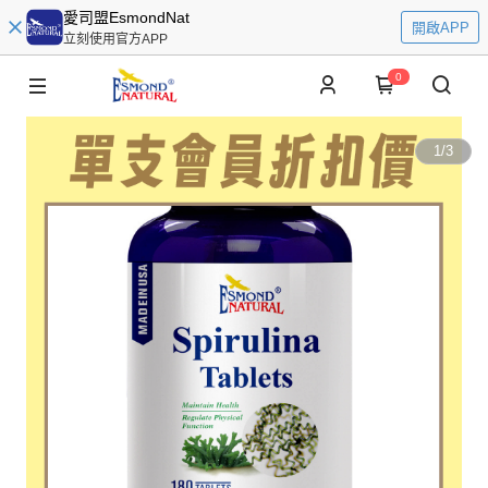
愛司盟EsmondNat
開啟APP
立刻使用官方APP
0
1
/
3