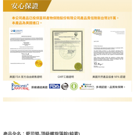
愛司盟-頂級螺旋藻錠(純素)
產品全名：