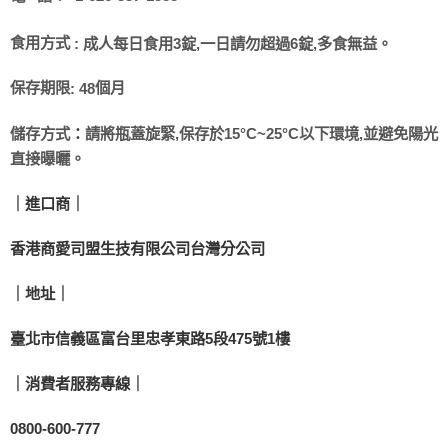
食用方式
:
成人每日食用3錠,一日請勿超過6錠,多食無益。
保存期限
個月
:
48
儲存方式
：
請將瓶蓋旋緊,保存於15°C~25°C以下環境,並避免陽光
直接曝曬。
｜進口商｜
香港商愛司盟生技有限公司台灣分公司
｜地址｜
臺北市信義區富台里忠孝東路5段475號1樓
｜消費者服務專線｜
0800-600-777