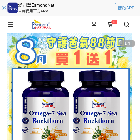
愛司盟EsmondNat
開啟APP
立刻使用官方APP
0
1
/
4