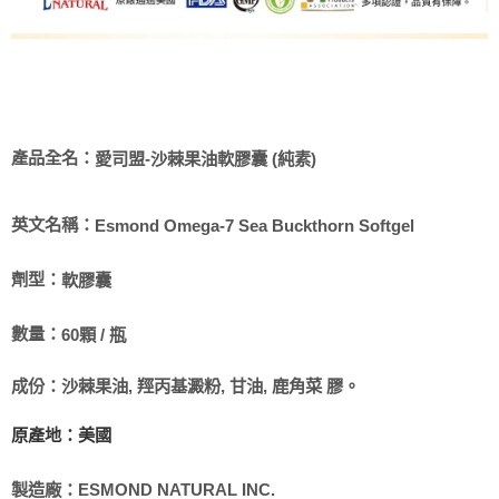
產品全名：
愛司盟-沙棘果油軟膠囊 (純素)
英文名稱：
Esmond Omega-7 Sea Buckthorn Softgel
劑型：
軟膠囊
數量：
60顆 / 瓶
成份：
沙棘果油, 羥丙基澱粉, 甘油, 鹿角菜 膠。
原產地：美國
製造廠：
ESMOND NATURAL INC.