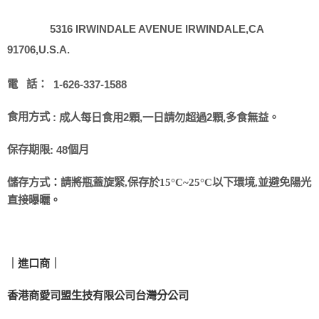
5316 IRWINDALE AVENUE IRWINDALE,CA
91706,U.S.A.
電
話：
1-626-337-1588
食用方式
成人每日食用2顆,一日請勿超過2顆,多食無益。
:
保存期限
個月
:
48
儲存方式
：
請將瓶蓋旋緊
,
保存於
15
°
C~25
°
C
以下環境
,
並避免陽光
直接曝曬。
｜進口商｜
香港商愛司盟生技有限公司台灣分公司