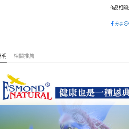
每筆NT$6
商品相關分
7-11取貨
美力系列
分享
每筆NT$6
即期品優
付款後7-1
每筆NT$6
宅配
說明
相關推薦
每筆NT$1