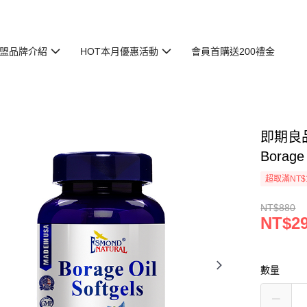
盟品牌介紹
HOT本月優惠活動
會員首購送200禮金
即期良品
Borage
超取滿NT$
NT$880
NT$2
數量