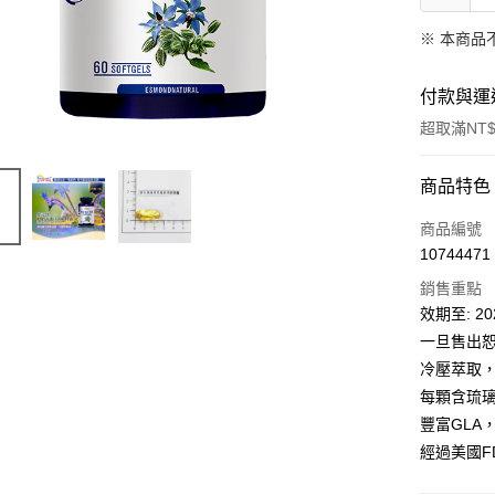
※ 本商品
付款與運
超取滿NT$
付款方式
商品特色
信用卡一
商品編號
10744471
超商取貨
銷售重點
ATM付款
效期至: 202
一旦售出
冷壓萃取
運送方式
每顆含琉璃
全家取貨
豐富GLA
每筆NT$6
經過美國F
付款後全