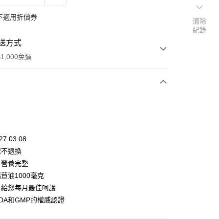
不適用折價券
清除
紀錄
送方式
1,000免運
次付款
付款
7.03.08
恕不退換
，營養完整
苣油1000毫克
付款
，給您每月最佳呵護
0，滿NT$1,000(含以上)免運費
DA和GMP的權威認證
家取貨