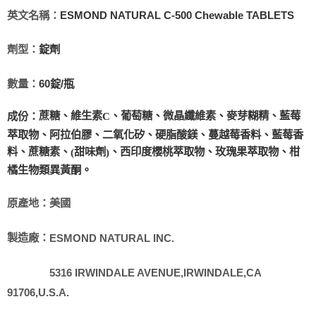
英文名稱：
ESMOND NATURAL C-500 Chewable TABLETS
劑型：
錠劑
數量：
60
錠
/瓶
蔗糖、維生素
、葡萄糖、微晶纖維素、麥芽糊精、藍莓
成份：
C
萃取物、阿拉伯膠、二氧化矽、硬脂酸鎂、蔓越莓香料、藍莓香
料、蔗糖素、
甜味劑
、西印度櫻桃萃取物、玫瑰果萃取物、柑
(
)
橘生物類異黃酮。
原產地：美國
製造廠：
ESMOND NATURAL INC.
5316 IRWINDALE AVENUE,IRWINDALE,CA
91706,U.S.A.