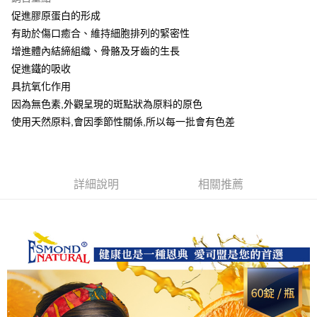
促進膠原蛋白的形成
運送方式
有助於傷口癒合、維持細胞排列的緊密性
全家取貨付款
增進體內結締組織、骨骼及牙齒的生長
每筆NT$60，滿NT$1,000(含以上)免運費
促進鐵的吸收
具抗氧化作用
付款後全家取貨
因為無色素,外觀呈現的斑點狀為原料的原色
每筆NT$60，滿NT$1,000(含以上)免運費
使用天然原料,會因季節性關係,所以每一批會有色差
7-11取貨付款
每筆NT$60，滿NT$1,000(含以上)免運費
付款後7-11取貨
詳細說明
相關推薦
每筆NT$60，滿NT$1,000(含以上)免運費
宅配
每筆NT$120，滿NT$1,000(含以上)免運費