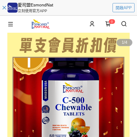
愛司盟EsmondNat
開啟APP
立刻使用官方APP
0
1
/
4