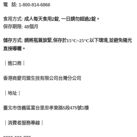
電
話
: 1-800-814-6866
食用方式
成人每天食用
錠
一日請勿超過
錠。
:
2
,
2
保存期限
個月
: 48
請將瓶蓋旋緊
保存於
以下環境
並避免陽光
儲存方式
:
,
15°C~25°C
,
直接曝曬。
｜進口商｜
香港商愛司盟生技有限公司台灣分公司
｜地址｜
臺北市信義區富台里忠孝東路5段475號1樓
｜消費者服務專線｜