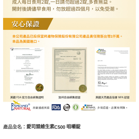
愛司盟維生素
咀嚼錠
產品全名：
C500