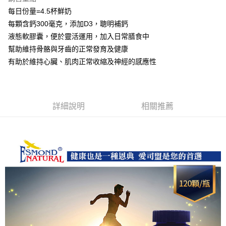
每日份量=4.5杯鮮奶
運送方式
每顆含鈣300毫克，添加D3，聰明補鈣
全家取貨付款
液態軟膠囊，便於靈活運用，加入日常膳食中
每筆NT$60，滿NT$1,000(含以上)免運費
幫助維持骨骼與牙齒的正常發育及健康
有助於維持心臟、肌肉正常收縮及神經的感應性
付款後全家取貨
每筆NT$60，滿NT$1,000(含以上)免運費
7-11取貨付款
詳細說明
相關推薦
每筆NT$60，滿NT$1,000(含以上)免運費
付款後7-11取貨
每筆NT$60，滿NT$1,000(含以上)免運費
宅配
每筆NT$120，滿NT$1,000(含以上)免運費