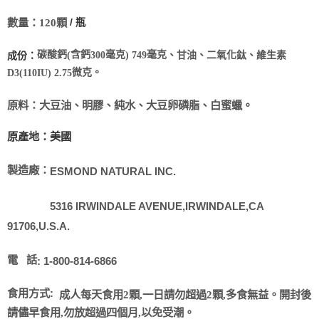
數量：
120
顆
/
瓶
碳酸鈣
含鈣
毫克
毫克
成份：
、甘油、二氧化鈦、
維生素
(
300
) 749
微克
。
D3(110IU) 2.75
原料：大豆油、明膠、純水、大豆卵磷脂、白蜜蠟。
原產地：美國
製造廠：
ESMOND NATURAL INC.
5316 IRWINDALE AVENUE,IRWINDALE,CA
91706,U.S.A.
電
話
: 1-800-814-6866
食用方式
:
成人每天食用
2
顆
,
一日請勿超過
2
顆
,
多食無益。開封後
請儘早食用
,
勿放超過四個月
,
以免受潮。