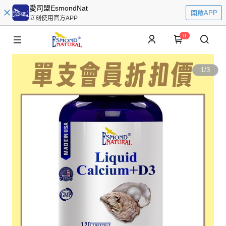
愛司盟EsmondNat
開啟APP
立刻使用官方APP
0
1
/
3