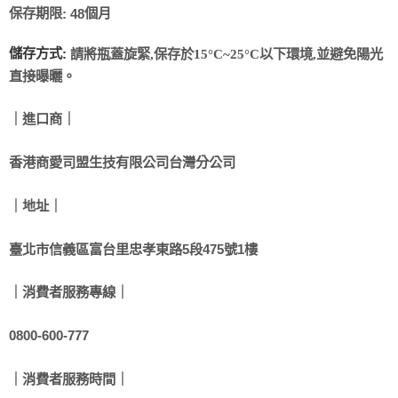
保存期限
個月
: 48
儲存方式
請將瓶蓋旋緊
,
保存於
15°C~25°C
以下環境
,
並避免陽光
:
直接曝曬。
｜進口商｜
香港商愛司盟生技有限公司台灣分公司
｜地址｜
臺北市信義區富台里忠孝東路5段475號1樓
｜消費者服務專線｜
0800-600-777
｜消費者服務時間｜