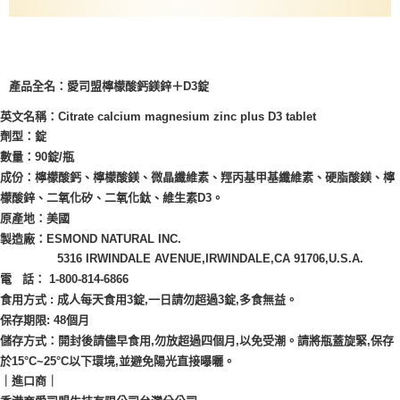
產品全名：
愛司盟檸檬酸鈣鎂鋅＋D3錠
英文名稱：Citrate calcium magnesium zinc plus D3 tablet

劑型：錠

數量：90錠/瓶

成份：檸檬酸鈣、檸檬酸鎂、微晶纖維素、羥丙基甲基纖維素、硬脂酸鎂、檸
檬酸鋅、二氧化矽、二氧化鈦、維生素D3。

原產地：美國

製造廠：ESMOND NATURAL INC. 

                5316 IRWINDALE AVENUE,IRWINDALE,CA 91706,U.S.A.

電   話： 1-800-814-6866

食用方式 : 成人每天食用3錠,一日請勿超過3錠,多食無益。

保存期限: 48個月

儲存方式：開封後請儘早食用,勿放超過四個月,以免受潮。請將瓶蓋旋緊,保存
於15°C~25°C以下環境,並避免陽光直接曝曬。
｜進口商｜