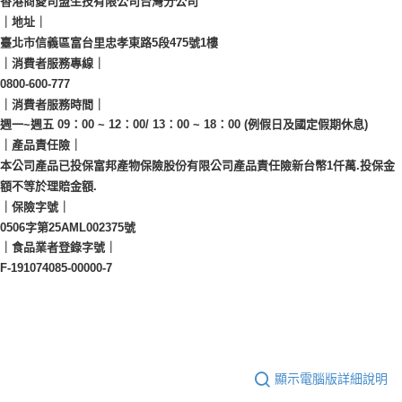
香港商愛司盟生技有限公司台灣分公司
｜地址｜
臺北市信義區富台里忠孝東路5段475號1樓
｜消費者服務專線｜
0800-600-777
｜消費者服務時間｜
週一~週五 09：00 ~ 12：00/ 13：00 ~ 18：00 (例假日及國定假期休息)
｜產品責任險｜
本公司產品已投保富邦產物保險股份有限公司產品責任險新台幣1仟萬.投保金
額不等於理賠金額.
｜保險字號｜
0506字第25AML002375號
｜食品業者登錄字號｜
F-191074085-00000-7
顯示電腦版詳細說明