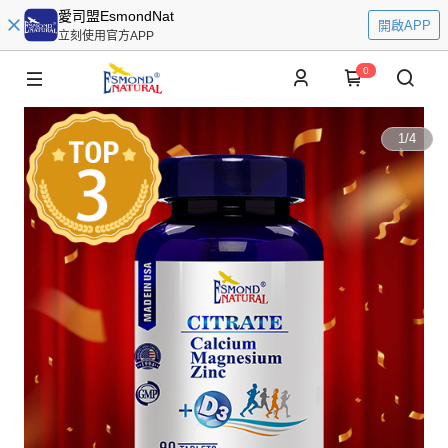
愛司盟EsmondNat
開啟APP
立刻使用官方APP
0
1
/
4