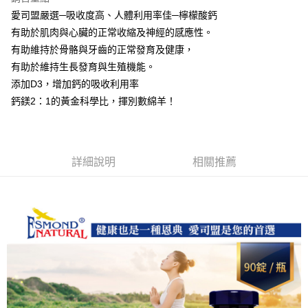
愛司盟嚴選─吸收度高、人體利用率佳─檸檬酸鈣
運送方式
有助於肌肉與心臟的正常收縮及神經的感應性。
全家取貨付款
有助維持於骨骼與牙齒的正常發育及健康，
每筆NT$60，滿NT$1,000(含以上)免運費
有助於維持生長發育與生殖機能。
添加D3，增加鈣的吸收利用率
付款後全家取貨
鈣鎂2：1的黃金科學比，揮別數綿羊！
每筆NT$60，滿NT$1,000(含以上)免運費
7-11取貨付款
每筆NT$60，滿NT$1,000(含以上)免運費
詳細說明
相關推薦
付款後7-11取貨
每筆NT$60，滿NT$1,000(含以上)免運費
宅配
每筆NT$120，滿NT$1,000(含以上)免運費