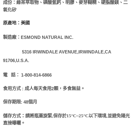
成份：
綠茶萃取物、磷酸氫鈣、明膠、麥芽糊精、硬脂酸鎂、二
氧化矽
原產地：美國
製造廠：
ESMOND NATURAL INC.
5316 IRWINDALE AVENUE,IRWINDALE,CA
91706,U.S.A.
電
話：
1-800-814-6866
食用方式
成人每天食用
顆，多食無益。
:
2
保存期限
個月
:
48
儲存方式
：
請將瓶蓋旋緊
,
保存於
15
°
C~25
°
C
以下環境
,
並避免陽光
直接曝曬。