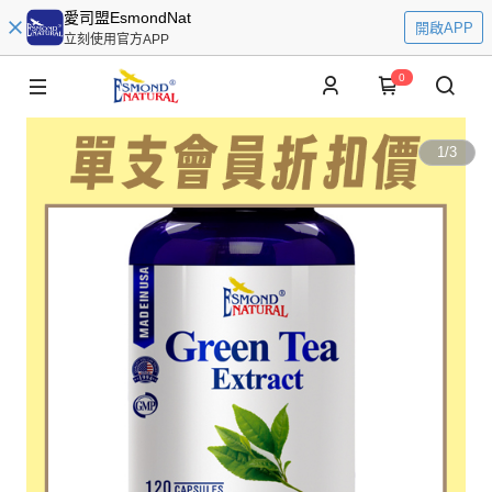
愛司盟EsmondNat
開啟APP
立刻使用官方APP
0
1
/
3