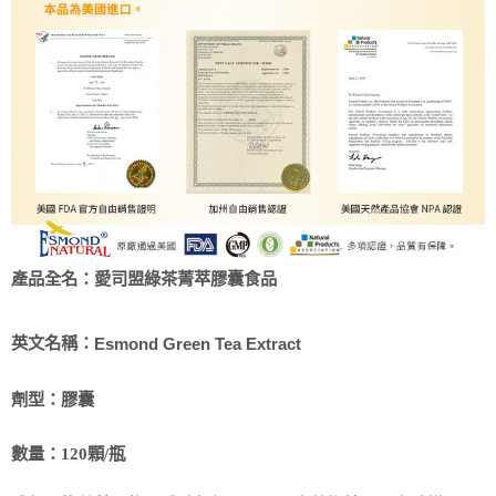
愛司盟綠茶菁萃膠囊食品
產品全名：
英文名稱：
Esmond Green Tea Extract
劑型：
膠囊
數量：
120
顆
/
瓶