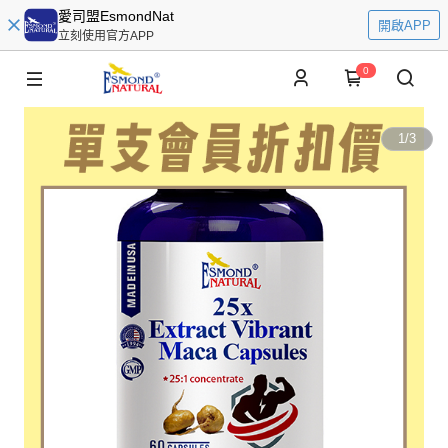
愛司盟EsmondNat
開啟APP
立刻使用官方APP
0
1
/
3