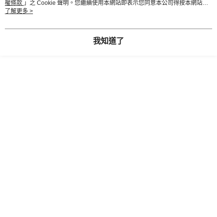
權條款
」之 Cookie 聲明。您繼續使用本網站即表示您同意本公司得按本網站使
用條款之 Cookie 聲明使用 cookie。
了解更多 >
我知道了