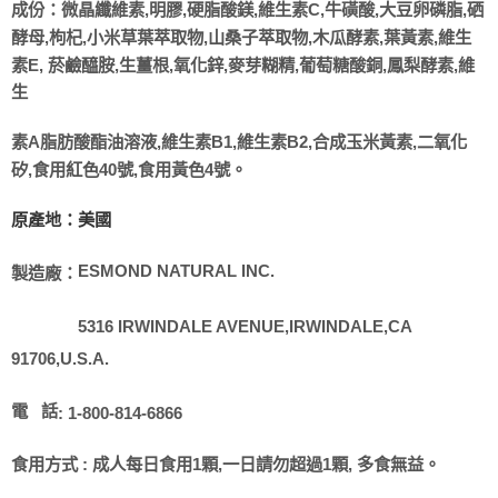
磺酸,大豆卵磷脂,硒
成份
：
微晶纖維素,明膠,硬脂酸鎂,維生素C,牛
酵母,枸杞,小米草
素,維生
葉萃取物,山桑子萃取物,木瓜酵素,葉黃
素E, 菸鹼醯胺,生薑根,氧化鋅,
麥芽糊精,葡萄糖酸銅,鳳梨酵素,維
生
素B2,合成玉米黃素,二氧化
素A脂肪酸酯油溶液,維生素B1,維生
矽,食用紅
色40號,食用黃色4號。
原產地：美國
ESMOND NATURAL INC.
製造廠：
5316 IRWINDALE AVENUE,IRWINDALE,CA
91706,U.S.A.
電
話
: 1-800-814-6866
食用方式 : 成人每日食用1顆,一日請勿超過1顆, 多食無益。