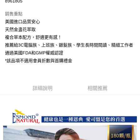
8961805
ATM付款
銷售重點
美國進口品質安心
運送方式
天然金盞花萃取
全家取貨付款
複合草本配方，舒適更有感！
每筆NT$60，滿NT$1,000(含以上)免運費
推薦給3C電腦族、上班族、銀髮族、學生長時間閱讀、精細工作者
通過美國FDA和GMP權威認證
付款後全家取貨
*該品項不適用會員折數與首購禮金
每筆NT$60，滿NT$1,000(含以上)免運費
7-11取貨付款
每筆NT$60，滿NT$1,000(含以上)免運費
詳細說明
相關推薦
付款後7-11取貨
每筆NT$60，滿NT$1,000(含以上)免運費
宅配
每筆NT$120，滿NT$1,000(含以上)免運費