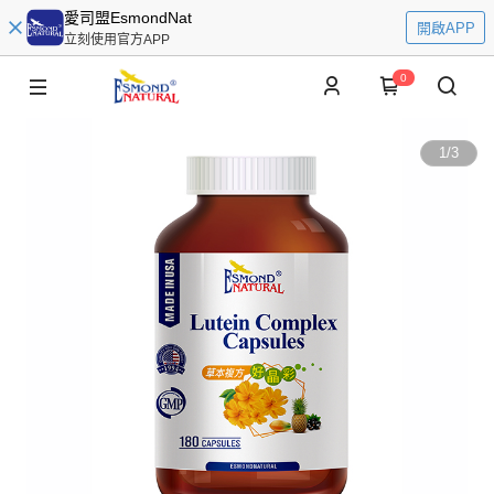
愛司盟EsmondNat
開啟APP
立刻使用官方APP
0
1
/
3