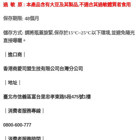
過 敏 原 :
本產品含有大豆及其製品,不適合其過敏體質者食用
保存期限
個月
: 48
儲存方式
:
請將瓶蓋旋緊
,
保存於
15
°
C~25
°
C
以下環境
,
並避免陽光
直接曝曬。
｜進口商｜
香港商愛司盟生技有限公司台灣分公司
｜地址｜
臺北市信義區富台里忠孝東路5段475號1樓
｜消費者服務專線｜
0800-600-777
｜消費者服務時間｜