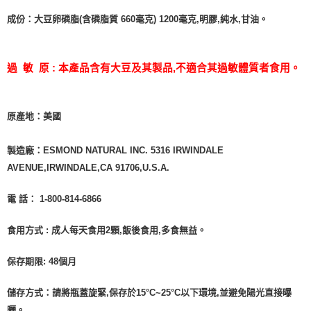
成份：大豆卵磷脂(含磷脂質 660毫克) 1200毫克,明膠,純水,甘油。
過
敏
原
:
本產品含有大豆及其製品
,
不適合
其過敏體質者食用。
原產地：美國
製造廠：ESMOND NATURAL INC. 5316 IRWINDALE
AVENUE,IRWINDALE,CA 91706,U.S.A.
電 話： 1-800-814-6866
食用方式 : 成人每天食用2顆,飯後食用,多食無益。
保存期限: 48個月
儲存方式：請將瓶蓋旋緊,保存於15°C~25°C以下環境,並避免陽光直接曝
曬。