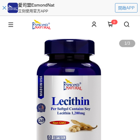
愛司盟EsmondNat
開啟APP
立刻使用官方APP
0
1
/
3