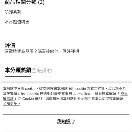
商品相關分類 (2)
防護系列
本月超值特惠
評價
喜歡這個商品嗎？購買後給他一個好評吧
本分類熱銷
全站排行
本網站中使用 cookie，欲查詢有關本網站使用 cookie 方式之詳情，及若您不希
熱門標籤
望在電腦上使用 cookie 時應如何變更電腦的 cookie 設定，請參閱本網站「
隱私
權條款
」之 Cookie 聲明。您繼續使用本網站即表示您同意本公司得按本網站使
用條款之 Cookie 聲明使用 cookie。
了解更多 >
我知道了