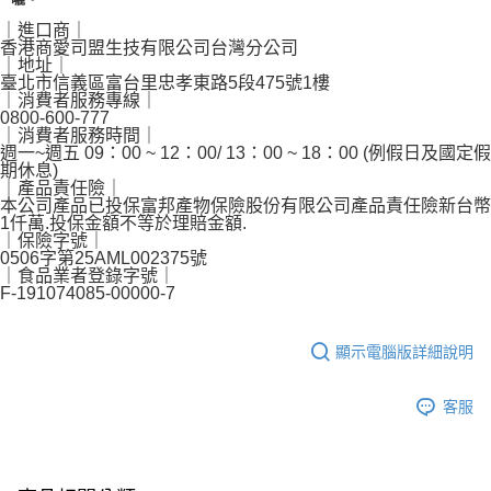
｜進口商｜
香港商愛司盟生技有限公司台灣分公司
｜地址｜
臺北市信義區富台里忠孝東路5段475號1樓
｜消費者服務專線｜
0800-600-777
｜消費者服務時間｜
週一~週五 09：00 ~ 12：00/ 13：00 ~ 18：00 (例假日及國定假
期休息)
｜產品責任險｜
本公司產品已投保富邦產物保險股份有限公司產品責任險新台幣
1仟萬.投保金額不等於理賠金額.
｜保險字號｜
0506字第25AML002375號
｜食品業者登錄字號｜
F-191074085-00000-7
顯示電腦版詳細說明
客服